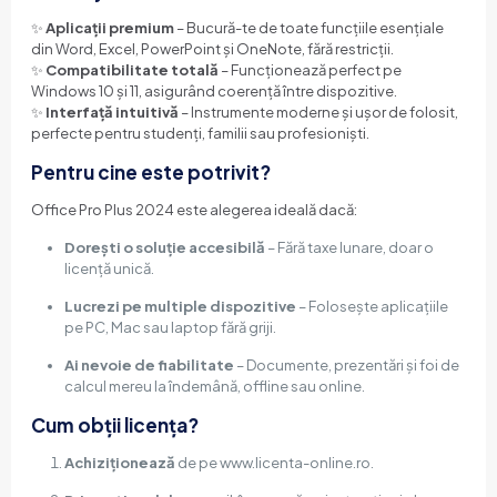
✨
Aplicații premium
– Bucură-te de toate funcțiile esențiale
din Word, Excel, PowerPoint și OneNote, fără restricții.
✨
Compatibilitate totală
– Funcționează perfect pe
Windows 10 și 11, asigurând coerență între dispozitive.
✨
Interfață intuitivă
– Instrumente moderne și ușor de folosit,
perfecte pentru studenți, familii sau profesioniști.
Pentru cine este potrivit?
Office Pro Plus 2024 este alegerea ideală dacă:
Dorești o soluție accesibilă
– Fără taxe lunare, doar o
licență unică.
Lucrezi pe multiple dispozitive
– Folosește aplicațiile
pe PC, Mac sau laptop fără griji.
Ai nevoie de fiabilitate
– Documente, prezentări și foi de
calcul mereu la îndemână, offline sau online.
Cum obții licența?
Achiziționează
de pe www.licenta-online.ro.