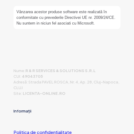
Vânzarea acestor produse software este realizată în
conformitate cu prevederile Directivei UE nr. 2009/24/CE.
Nu suntem in niciun fel asociati cu Microsoft.
Nume:
R & R SERVICES & SOLUTIONS S.R.L
CUI:
49043705
Adresă: Strada PAVEL ROSCA, Nr. 4, Ap. 28, Cluj-Napoca,
CLUJ
Site:
LICENTA-ONLINE.RO
Informații
Politica de confidențialitate