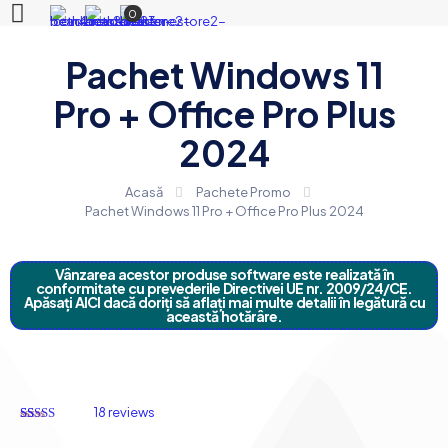
0
Pachet Windows 11
Pro + Office Pro Plus
2024
Acasă
Pachete Promo
Pachet Windows 11 Pro + Office Pro Plus 2024
Vânzarea acestor produse software este realizată în
conformitate cu prevederile Directivei UE nr. 2009/24/CE.
Apăsați AICI dacă doriți să aflați mai multe detalii în legătură cu
această hotărâre.
18
reviews
Rated
18
4.61
out of 5