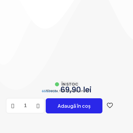
based on
customer
ratings
ÎN STOC
69,90
lei
*Preț fix, fără taxe ascunse
650,00
lei
Adaugă în coș