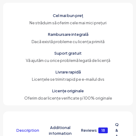
Cel mai bun preț
Ne străduim să oferim cele mai mici prețuri
Rambursare integrală
Dacă există probleme cu licența primită
Suport gratuit
Vă ajutăm cu orice problemă legată de licență
Livrare rapidă
Licențele se trimit rapid pe e-mailul dvs
Licențe originale
Oferim doar licențe verificate și 100% originale
Q
Additional
Description
Reviews
18
&
information