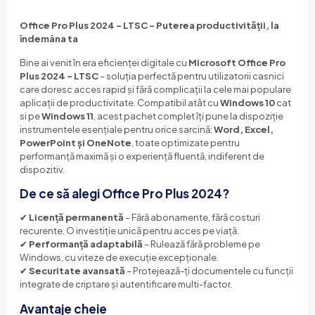
Office Pro Plus 2024 – LTSC – Puterea productivității, la
îndemâna ta
Bine ai venit în era eficienței digitale cu
Microsoft Office Pro
Plus 2024 – LTSC
– soluția perfectă pentru utilizatorii casnici
care doresc acces rapid și fără complicații la cele mai populare
aplicații de productivitate. Compatibil atât cu
Windows 10
cat
si pe
Windows 11
, acest pachet complet îți pune la dispoziție
instrumentele esențiale pentru orice sarcină:
Word, Excel,
PowerPoint și OneNote
, toate optimizate pentru
performanță maximă și o experiență fluentă, indiferent de
dispozitiv.
De ce să alegi Office Pro Plus 2024?
✔
Licență permanentă
– Fără abonamente, fără costuri
recurente. O investiție unică pentru acces pe viață.
✔
Performanță adaptabilă
– Rulează fără probleme pe
Windows, cu viteze de execuție excepționale.
✔
Securitate avansată
– Protejează-ți documentele cu funcții
integrate de criptare și autentificare multi-factor.
Avantaje cheie