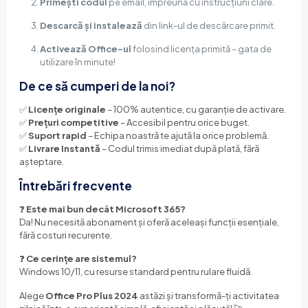
Primești codul
pe email, împreună cu instrucțiuni clare.
Descarcă și instalează
din link-ul de descărcare primit.
Activează Office-ul
folosind licența primită – gata de
utilizare în minute!
De ce să cumperi de la noi?
✅
Licențe originale
– 100% autentice, cu garanție de activare.
✅
Prețuri competitive
– Accesibil pentru orice buget.
✅
Suport rapid
– Echipa noastră te ajută la orice problemă.
✅
Livrare Instantă
– Codul trimis imediat după plată, fără
așteptare.
Întrebări frecvente
❓
Este mai bun decât Microsoft 365?
Da! Nu necesită abonament și oferă aceleași funcții esențiale,
fără costuri recurente.
❓
Ce cerințe are sistemul?
Windows 10/11, cu resurse standard pentru rulare fluidă.
Alege
Office Pro Plus 2024
astăzi și transformă-ți activitatea