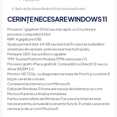
Aplicațiile de pe Android funcționează nativ
CERINȚE NECESARE WINDOWS 11
Procesor: 1 gigahert (GHz) sau mai rapid, cu 2 nuclee pe
procesor compatibil 64 bit
RAM: 4 gigabyte (GB)
Spațiu pe hard disk: 64 GB sau mai mult În cazul actualizărilor
sistemului de operare, este necesar mai mult spațiu.
Firmware: UEFI, Secure Boot capable
TPM: Trusted Platform Module (TPM) versiunea 2.0
Procesor grafic (Placa grafică): Compatibil cu DirectX 12 sau cu
driver WDDM 2.0
Monitor: HD 720p, cu diagonala mai mare de 9 inchi și cu minim 8
biț pe canal de culoare
Conexiune la internet și cont Microsoft:
Ediția de Windows 11 Home are nevoie de Internet și un cont
Microsoft pentru a finaliza instalarea.
Pentru toate edițiile de Windows 11 accesul la internet este
necesar pentru actualizări și anumite funcții. În unele cazuri este
necesar și de un cont Microsoft.