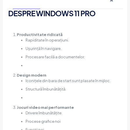
A
DESPRE WINDOWS 11 PRO
Productivitate ridicată
Rapiditate în operațiuni.
Ușurință în navigare.
Procesare facilă a documentelor.
Design modern
Iconițele din bara de start sunt plasate în mijloc.
Structură îmbunătățită.
Jocuri video mai performante
Drivere îmbunătățite.
Procese grafice noi
Funcții noi